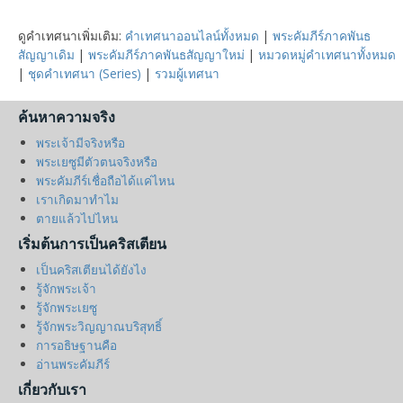
วิวรณ์
ดูคำเทศนาเพิ่มเติม:
คำเทศนาออนไลน์ทั้งหมด
|
พระคัมภีร์ภาคพันธ
สัญญาเดิม
|
พระคัมภีร์ภาคพันธสัญญาใหม่
|
หมวดหมู่คำเทศนาทั้งหมด
|
ชุดคำเทศนา (Series)
|
รวมผู้เทศนา
ค้นหาความจริง
พระเจ้ามีจริงหรือ
พระเยซูมีตัวตนจริงหรือ
พระคัมภีร์เชื่อถือได้แค่ไหน
เราเกิดมาทำไม
ตายแล้วไปไหน
เริ่มต้นการเป็นคริสเตียน
เป็นคริสเตียนได้ยังไง
รู้จักพระเจ้า
รู้จักพระเยซู
รู้จักพระวิญญาณบริสุทธิ์
การอธิษฐานคือ
อ่านพระคัมภีร์
เกี่ยวกับเรา