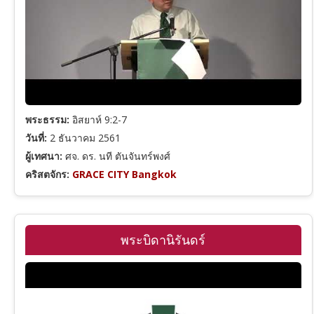
ลูกา
ความเชื่อและการเชื่อฟัง
ยอห์น
การดำเนินชีวิตคริสเตียน
พระธรรม:
อิสยาห์ 9:2-7
กิจการของอัครทูต
พระวิญญาณบริสุทธิ์
วันที่:
2 ธันวาคม 2561
ผู้เทศนา:
ศจ. ดร. นที ตันจันทร์พงศ์
คริสตจักร:
GRACE CITY Bangkok
โรม
พระมหาบัญชาและการประกาศ
1 โครินธ์
คำเทศนาเทศกาล
พระบิดานิรันดร์
2 โครินธ์
คำสอนตามพระคัมภีร์