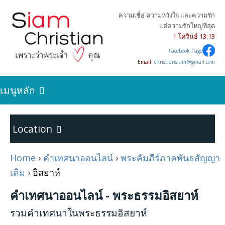
ความเชื่อ ความหวังใจ และความรัก
แต่ความรักใหญ่ที่สุด
1 โครินธ์ 13:13
Facebook Page
Email:
christiansiam@gmail.com
เมนูหลัก
ค้นหาความจริง
Location
เริ่มต้นการเป็นคริสเตียน
Home
›
คำเทศนาออนไลน์
›
พระคัมภีร์ภาคพันธสัญญา
Home
เดิม
›
อิสยาห์
บทความคริสเตียน
คำเทศนาออนไลน์ - พระธรรมอิสยาห์
พระคัมภีร์ภาคพันธสัญญาเดิม
24
รวมคำเทศนาในพระธรรมอิสยาห์
คำเทศนาออนไลน์