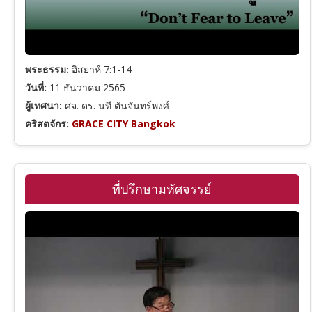
โยนาห์
พระธรรม:
อิสยาห์ 7:1-14
มีคาห์
วันที่:
11 ธันวาคม 2565
ผู้เทศนา:
ศจ. ดร. นที ตันจันทร์พงศ์
ฮาบากุก
คริสตจักร:
GRACE CITY Bangkok
พระคัมภีร์ภาคพันธสัญญาใหม่
24
ที่‍ปรึก‌ษา​มหัศ‌จรรย์
หมวดหมู่คำเทศนา
รวมพระคัมภีร์ภาคพันธสัญญาใหม่
8
ชุดคำเทศนา (Series)
มัทธิว
รวมหมวดหมู่คำเทศนาทั้งหมด
รวมผู้เทศนา
มาระโก
พระคุณและความรอด