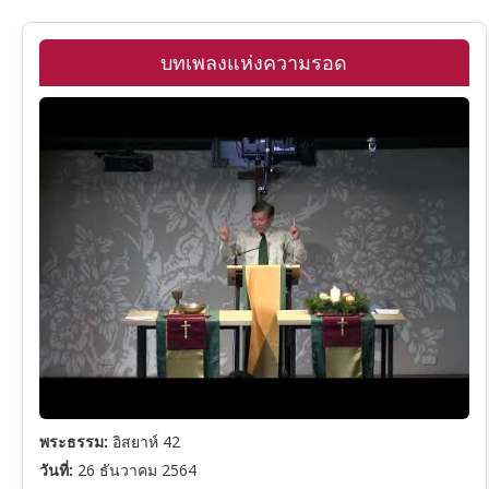
รวมพระคัมภีร์ภาคพันธสัญญาเดิม
บทเพลงแห่งความรอด
รายชื่อคริสตจักร
ปฐมกาล
ดูหนังพระเยซู
อพยพ
เฉลยธรรมบัญญัติ
โยชูวา
1 ซามูเอล
2 ซามูเอล
พระธรรม:
อิสยาห์ 42
วันที่:
26 ธันวาคม 2564