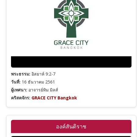
กาลาเทีย
เอเฟซัส
ฟีลิปปี
โคโลสี
พระธรรม:
อิสยาห์ 9:2-7
วันที่:
16 ธันวาคม 2561
1 เธสะโลนิกา
ผู้เทศนา:
อาจารย์ทิม มิลส์
คริสตจักร:
GRACE CITY Bangkok
1 ทิโมธี
ทิตัส
องค์สันติราช