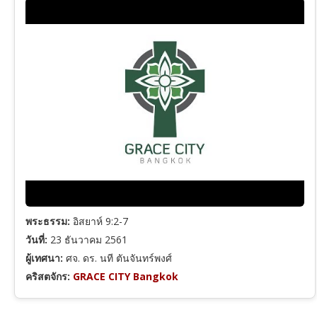
ฮีบรู
ยากอบ
1 เปโตร
2 เปโตร
1 ยอห์น
พระธรรม:
อิสยาห์ 9:2-7
วันที่:
23 ธันวาคม 2561
2 ยอห์น
ผู้เทศนา:
ศจ. ดร. นที ตันจันทร์พงศ์
คริสตจักร:
GRACE CITY Bangkok
ยูดา