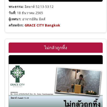
ปัญญาจารย์
พระธรรม:
อิสยาห์ 52:13-53:12
วันที่:
18 ธันวาคม 2565
ผู้เทศนา:
อาจารย์ทิม มิลส์
เพลงซาโลมอน
คริสตจักร:
GRACE CITY Bangkok
อิสยาห์
ไม่กลัวถูกทิ้ง
เยเรมีย์
ดาเนียล
โฮเชยา
อาโมส