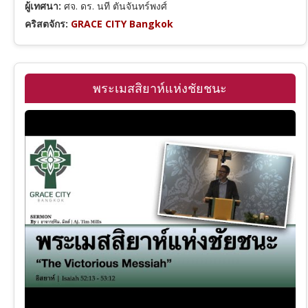
ผู้เทศนา:
ศจ. ดร. นที ตันจันทร์พงศ์
2 พงศ์กษัตริย์
คริสตจักร:
GRACE CITY Bangkok
1 พงศาวดาร
พระเมสสิยาห์แห่งชัยชนะ
เนหะมีย์
เอสเธอร์
โยบ
สดุดี
สุภาษิต