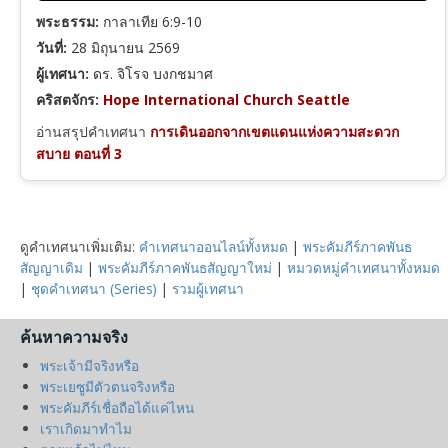
พระธรรม:
กาลาเทีย 6:9-10
วันที่:
28 มิถุนายน 2569
ผู้เทศนา:
ดร. จิโรจ บงกชมาศ
คริสตจักร:
Hope International Church Seattle
อ่านสรุปคำเทศนา
การเดินออกจากเขตแดนแห่งความสะดวก
สบาย ตอนที่ 3
ดูคำเทศนาเพิ่มเติม:
คำเทศนาออนไลน์ทั้งหมด
|
พระคัมภีร์ภาคพันธ
สัญญาเดิม
|
พระคัมภีร์ภาคพันธสัญญาใหม่
|
หมวดหมู่คำเทศนาทั้งหมด
|
ชุดคำเทศนา (Series)
|
รวมผู้เทศนา
ค้นหาความจริง
พระเจ้ามีจริงหรือ
พระเยซูมีตัวตนจริงหรือ
พระคัมภีร์เชื่อถือได้แค่ไหน
เราเกิดมาทำไม