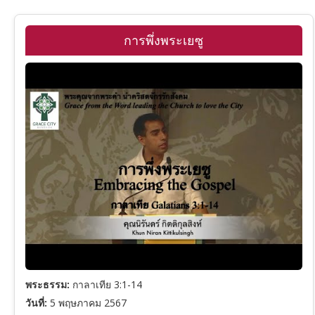
พระคัมภีร์ภาคพันธสัญญาใหม่
รวมพระคัมภีร์ภาคพันธสัญญาเดิม
24
การพึ่งพระเยซู
รายชื่อคริสตจักร
ปฐมกาล
รวมพระคัมภีร์ภาคพันธสัญญาใหม่
ดูหนังพระเยซู
อพยพ
มัทธิว
เฉลยธรรมบัญญัติ
มาระโก
โยชูวา
ลูกา
1 ซามูเอล
ยอห์น
2 ซามูเอล
กิจการของอัครทูต
พระธรรม:
กาลาเทีย 3:1-14
วันที่:
5 พฤษภาคม 2567