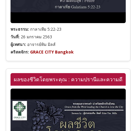
โยนาห์
1 ยอห์น
พระธรรม:
กาลาเทีย 5:22-23
มีคาห์
2 ยอห์น
วันที่:
26 มกราคม 2563
ผู้เทศนา:
อาจารย์ทิม มิลส์
ฮาบากุก
ยูดา
คริสตจักร:
GRACE CITY Bangkok
วิวรณ์
ผลของชีวิตโดยพระคุณ : ความปรานีและความดี
หมวดหมู่คำเทศนา
8
ชุดคำเทศนา (Series)
รวมหมวดหมู่คำเทศนาทั้งหมด
รวมผู้เทศนา
พระคุณและความรอด