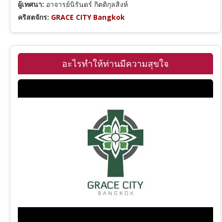
ผู้เทศนา:
อาจารย์นิรันดร์ กิตติกุลสิงห์
2 พงศ์กษัตริย์
โรม
คริสตจักร:
GRACE CITY Bangkok
1 พงศาวดาร
1 โครินธ์
อะไรทำให้ท่านมีความสุขใจ
เนหะมีย์
2 โครินธ์
เอสเธอร์
กาลาเทีย
โยบ
เอเฟซัส
สดุดี
ฟีลิปปี
สุภาษิต
โคโลสี