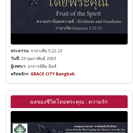
ความเชื่อและการเชื่อฟัง
การดำเนินชีวิตคริสเตียน
พระธรรม:
กาลาเทีย 5:22-23
พระวิญญาณบริสุทธิ์
วันที่:
23 กุมภาพันธ์ 2563
ผู้เทศนา:
อาจารย์ทิม มิลส์
คริสตจักร:
GRACE CITY Bangkok
พระมหาบัญชาและการประกาศ
คำเทศนาเทศกาล
ผลของชีวิตโดยพระคุณ : ความรัก
คำสอนตามพระคัมภีร์