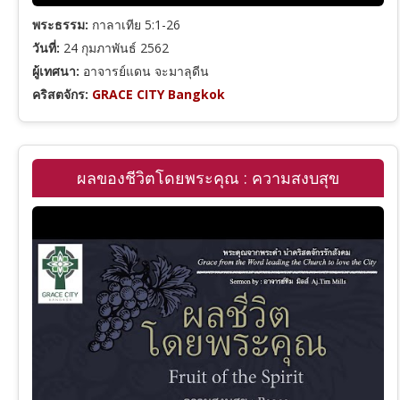
ปัญญาจารย์
1 เธสะโลนิกา
พระธรรม:
กาลาเทีย 5:1-26
วันที่:
24 กุมภาพันธ์ 2562
ผู้เทศนา:
อาจารย์แดน จะมาลุดีน
เพลงซาโลมอน
1 ทิโมธี
คริสตจักร:
GRACE CITY Bangkok
อิสยาห์
ทิตัส
ผลของชีวิตโดยพระคุณ : ความสงบสุข
เยเรมีย์
ฮีบรู
ดาเนียล
ยากอบ
โฮเชยา
1 เปโตร
อาโมส
2 เปโตร