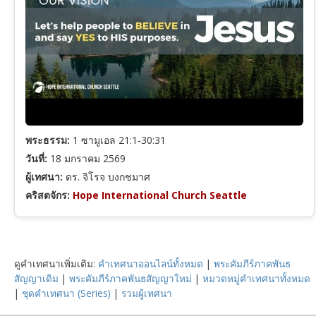
ลูกา
ความเชื่อและการเชื่อฟัง
ยอห์น
การดำเนินชีวิตคริสเตียน
กิจการของอัครทูต
พระวิญญาณบริสุทธิ์
พระธรรม:
1 ซามูเอล 21:1-30:31
วันที่:
18 มกราคม 2569
ผู้เทศนา:
ดร. จิโรจ บงกชมาศ
โรม
พระมหาบัญชาและการประกาศ
คริสตจักร:
Hope International Church Seattle
1 โครินธ์
คำเทศนาเทศกาล
ดูคำเทศนาเพิ่มเติม:
คำเทศนาออนไลน์ทั้งหมด
|
พระคัมภีร์ภาคพันธ
2 โครินธ์
คำสอนตามพระคัมภีร์
สัญญาเดิม
|
พระคัมภีร์ภาคพันธสัญญาใหม่
|
หมวดหมู่คำเทศนาทั้งหมด
|
ชุดคำเทศนา (Series)
|
รวมผู้เทศนา