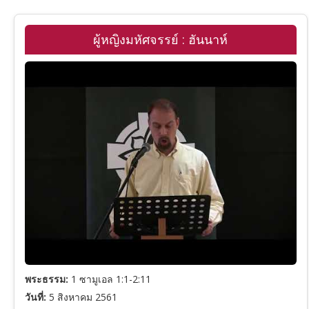
รวมพระคัมภีร์ภาคพันธสัญญาเดิม
ผู้หญิงมหัศจรรย์ : ฮันนาห์
รายชื่อคริสตจักร
ปฐมกาล
ดูหนังพระเยซู
อพยพ
เฉลยธรรมบัญญัติ
โยชูวา
1 ซามูเอล
2 ซามูเอล
พระธรรม:
1 ซามูเอล 1:1-2:11
วันที่:
5 สิงหาคม 2561