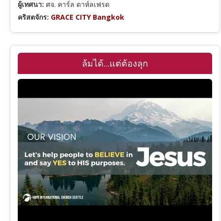
ผู้เทศนา:
ศจ. คาร์ล ดาห์ลเฟรด
2 พงศ์กษัตริย์
คริสตจักร:
GRACE CITY Bangkok
1 พงศาวดาร
ล้มได้...แต่ต้องลุก
เนหะมีย์
เอสเธอร์
โยบ
สดุดี
สุภาษิต