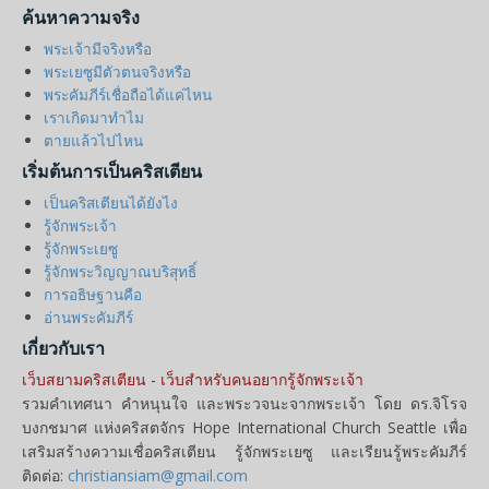
กาลาเทีย
ค้นหาความจริง
พระเจ้ามีจริงหรือ
พระเยซูมีตัวตนจริงหรือ
เอเฟซัส
พระคัมภีร์เชื่อถือได้แค่ไหน
เราเกิดมาทำไม
ตายแล้วไปไหน
ฟีลิปปี
เริ่มต้นการเป็นคริสเตียน
เป็นคริสเตียนได้ยังไง
โคโลสี
รู้จักพระเจ้า
รู้จักพระเยซู
รู้จักพระวิญญาณบริสุทธิ์
1 เธสะโลนิกา
การอธิษฐานคือ
อ่านพระคัมภีร์
เกี่ยวกับเรา
1 ทิโมธี
เว็บสยามคริสเตียน - เว็บสำหรับคนอยากรู้จักพระเจ้า
รวมคำเทศนา คำหนุนใจ และพระวจนะจากพระเจ้า โดย ดร.จิโรจ
บงกชมาศ แห่งคริสตจักร Hope International Church Seattle เพื่อ
ทิตัส
เสริมสร้างความเชื่อคริสเตียน รู้จักพระเยซู และเรียนรู้พระคัมภีร์
ติดต่อ:
christiansiam@gmail.com