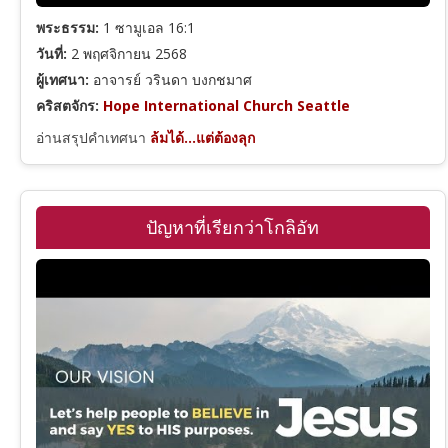
ปัญญาจารย์
พระธรรม:
1 ซามูเอล 16:1
วันที่:
2 พฤศจิกายน 2568
ผู้เทศนา:
อาจารย์ วรินดา บงกชมาศ
เพลงซาโลมอน
คริสตจักร:
Hope International Church Seattle
อ่านสรุปคำเทศนา
ล้มได้...แต่ต้องลุก
อิสยาห์
ปัญหาที่เรียกว่าโกลิอัท
เยเรมีย์
ดาเนียล
โฮเชยา
อาโมส