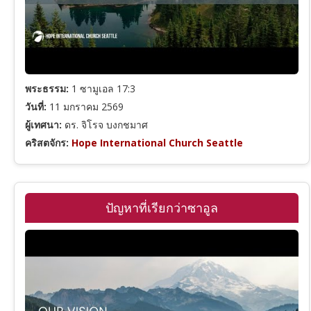
โยนาห์
มีคาห์
พระธรรม:
1 ซามูเอล 17:3
วันที่:
11 มกราคม 2569
ฮาบากุก
ผู้เทศนา:
ดร. จิโรจ บงกชมาศ
คริสตจักร:
Hope International Church Seattle
พระคัมภีร์ภาคพันธสัญญาใหม่
24
ปัญหาที่เรียกว่าซาอูล
หมวดหมู่คำเทศนา
รวมพระคัมภีร์ภาคพันธสัญญาใหม่
8
ชุดคำเทศนา (Series)
มัทธิว
รวมหมวดหมู่คำเทศนาทั้งหมด
รวมผู้เทศนา
มาระโก
พระคุณและความรอด