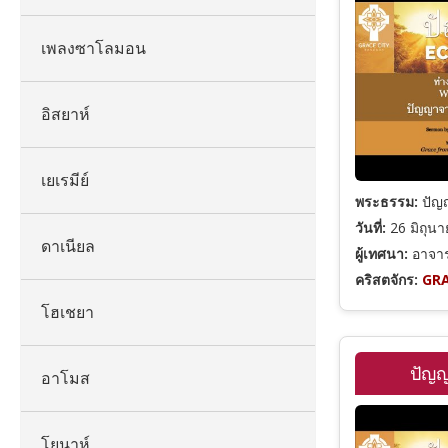
เพลงซาโลมอน
อิสยาห์
เยเรมีย์
พระธรรม:
ปัญญ
วันที่:
26 มิถุน
ดาเนียล
ผู้เทศนา:
อาจารย
คริสตจักร:
GRA
โฮเชยา
ปัญ
อาโมส
โยนาห์