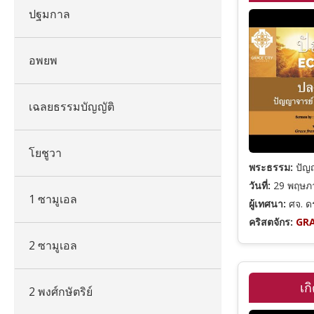
ปฐมกาล
อพยพ
เฉลยธรรมบัญญัติ
โยชูวา
พระธรรม:
ปัญญ
วันที่:
29 พฤษภ
1 ซามูเอล
ผู้เทศนา:
ศจ. ดร
คริสตจักร:
GRA
2 ซามูเอล
เก
2 พงศ์กษัตริย์