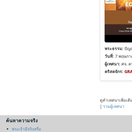
ลูกา
ความเชื่อและการเชื่อฟัง
ยอห์น
การดำเนินชีวิตคริสเตียน
กิจการของอัครทูต
พระวิญญาณบริสุทธิ์
พระธรรม:
ปัญญ
วันที่:
7 พฤษภา
โรม
พระมหาบัญชาและการประกาศ
ผู้เทศนา:
ศจ. ดร
คริสตจักร:
GRA
1 โครินธ์
คำเทศนาเทศกาล
2 โครินธ์
คำสอนตามพระคัมภีร์
ดูคำเทศนาเพิ่มเติ
|
รวมผู้เทศนา
กาลาเทีย
ค้นหาความจริง
พระเจ้ามีจริงหรือ