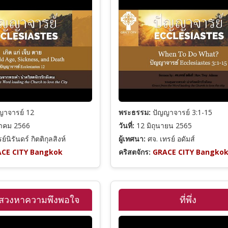
ญาจารย์ 12
พระธรรม:
ปัญญาจารย์ 3:1-15
าคม 2566
วันที่:
12 มิถุนายน 2565
์นิรันดร์ กิตติกุลสิงห์
ผู้เทศนา:
ศจ. เทรย์ อดัมส์
CE CITY Bangkok
คริสตจักร:
GRACE CITY Bangko
สวงหาความพึงพอใจ
ที่พึ่ง