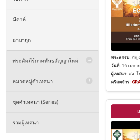
มีคาห์
ฮาบากุก
พระธรรม:
ปัญญ
พระคัมภีร์ภาคพันธสัญญาใหม่
24
วันที่:
16 เมษา
ผู้เทศนา:
ศจ. โ
หมวดหมู่คำเทศนา
รวมพระคัมภีร์ภาคพันธสัญญาใหม่
8
คริสตจักร:
GRA
ชุดคำเทศนา (Series)
มัทธิว
รวมหมวดหมู่คำเทศนาทั้งหมด
แ
รวมผู้เทศนา
มาระโก
พระคุณและความรอด