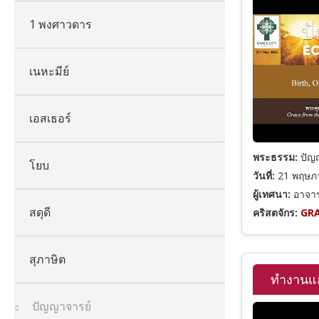
1 พงศาวดาร
เนหะมีย์
เอสเธอร์
พระธรรม:
ปัญ
โยบ
วันที่:
21 พฤษภ
ผู้เทศนา:
อาจารย
สดุดี
คริสตจักร:
GRA
สุภาษิต
ทำงานแ
ปัญญาจารย์