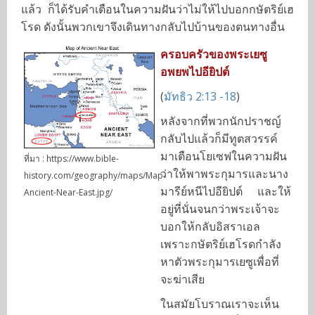
แล้ว ก็ได้รับคำเตือนในความฝันว่าไม่ให้ไปบอกกษัตริย์เฮ
โรด ดังนั้นพวกเขาจึงเดินทางกลับไปบ้านของตนทางอื่น
ครอบครัวของพระเยซู
อพยพไปอียิปต์
(
มัทธิว 2:13 -18
)
หลังจากที่พวกนักปราชญ์
กลับไปแล้วก็มีทูตสวรรค์
มาเตือนโยเซฟในความฝัน
ที่มา : https://www.bible-
ว่าให้พาพระกุมารและนาง
history.com/geography/maps/Map-
มารีย์หนีไปอียิปต์ และให้
Ancient-Near-East.jpg/
อยู่ที่นั่นจนกว่าพระเจ้าจะ
บอกให้กลับอิสราเอล
เพราะกษัตริย์เฮโรดกำลัง
หาตัวพระกุมารเยซูเพื่อที่
จะฆ่าเสีย
ในสมัยโบราณเราจะเห็น