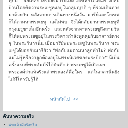
ทุกปี พอเทศกาลจบลงมารีย์และโยเซฟก็ได้เดินทางกลับ
บ้านโดยคิดว่าพระเยซูคงอยู่ในกลุ่มญาติ ๆ ที่ร่วมเดินทาง
มาด้วยกัน หลังจากการเดินทางหนึ่งวัน มารีย์และโยเซฟ
ก็ได้ตามหาพระเยซู แต่ไม่พบ จึงได้กลับมาหาพระเยซูที่
กรุงเยรูซาเล็มอีกครั้ง และหลังจากหาพระเยซูถึงสามวัน
ก็ได้พบพระเยซูอยู่ในพระวิหารกำลังพูดคุยกับอาจารย์ต่าง
ๆ ในพระวิหารนั้น เมื่อมารีย์พบพระเยซูในพระวิหาร พระ
เยซูได้บอกกับมารีย์ว่า “พ่อกับแม่ตามหาลูกทำไม? พ่อกับ
แม่ไม่รู้หรือว่าลูกต้องอยู่ในพระนิเวศของพระบิดา?” นี่เป็น
ครั้งแรกที่พระคัมภีร์ได้บันทึกว่าพระเยซูได้เปิดเผย
พระองค์ว่าแท้จริงแล้วพระองค์คือใคร แต่ในเวลานั้นยัง
ไม่มีใครรับรู้ได้
หน้าถัดไป >>
ค้นหาความจริง
พระเจ้ามีจริงหรือ