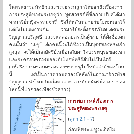
ในพระธรรมมัทธิวและพระธรรมลูกาได้บอกถึงเรื่องราว
พระเยซูอายุ 33 ปี เดือนที่ 1 - 3
การประสูติของพระเยซูว่า ทูตสวรรค์ที่ชื่อกาเบรียลได้มา
หามารีย์หญิงพรหมจารี ซึ่งได้หมั้นหมายกับโยเซฟเอาไว้
พระเยซูอายุ 33 ปี เดือนที่ 4
แต่ยังไม่แต่งงานกัน ว่ามารีย์จะตั้งครรภ์โดยเดชพระ
วิญญาณบริสุทธิ์ และจะคลอดบุตรเป็นผู้ชาย ให้ตั้งชื่อเด็ก
คนนั้นว่า “เยซู” เด็กคนนี้จะได้ชื่อว่าเป็นบุตรของพระเจ้า
พระเยซูอายุ 33 ปี เดือนที่ 5
สูงสุด จะได้เป็นกษัตริย์เหมือนกับดาวิดบรรพบุรุษของเขา
และจะครอบครองบัลลังก์เป็นกษัตริย์สืบไปเป็นนิตย์
พระเยซูอายุ 33 ปี เดือนที่ 6 - 7
(แท้จริงการครอบครองของพระเยซูไม่ใช่บัลลังก์ของโลก
นี้ แต่เป็นการครอบครองบัลลังก์ในอาณาจักรฝ่าย
วิญญาณ ซึ่งไม่มีวันเสื่อมสลาย ต่างกับกษัตริย์ต่าง ๆ ของ
รู้จักพระวิญญาณบริสุทธิ์
โลกนี้ที่ปกครองเพียงชั่วคราว)
การพยากรณ์เรื่องการ
การอธิษฐานคือ
ประสูติของพระเยซู
(
ลูกา 2:1 - 7
)
อ่านพระคัมภีร์
ก่อนที่พระเยซูจะเกิดไม่