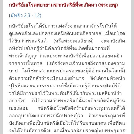
กษัตริย์เฮโรดพยายามฆ่ากษัตริย์ที่จะเกิดมา (พระเยซู)
(
มัทธิว 2:3 - 12)
กษัตริย์เฮโรดได้รับการแต่งตั้งจากอาณาจักรโรมันให้
ดูแลคนยิวและปกครองเหนือดินแดนอิสราเอล เมื่อเฮโรด
ได้ยินว่าพระคริสต์ (หรือพระเมสสิยาห์) จะมาบังเกิด
กษัตริย์เฮโรดรู้ว่านี่คือกษัตริย์ที่จะเกิดขึ้นมาตามที่
พระเจ้าสัญญาว่าจะประทานกษัตริย์เพื่อปลดปล่อยคนยิว
จากการเป็นทาส (แท้จริงพระเจ้าหมายถึงทาสของความ
บาป ไม่ใช่ทาสจากการปกครองของผู้มีอำนาจในโลกนี้)
ด้วยความที่กลัวว่าจะมีคนแย่งอำนาจ จึงได้ถามหัวหน้า
ปุโรหิตและพวกธรรมจารย์ซึ่งมีความรู้ด้านพระคัมภีร์ดี
ว่าได้มีการบอกไว้ในพระคัมภีร์เกี่ยวกับพระเมสสิยาห์ว่า
อย่างไร ก็ได้ความว่าพระคริสต์นั้นจะต้องเกิดที่หมู่บ้าน
เบธเลเฮม กษัตริย์เฮโรดจึงคิดร้ายต่อพระกุมารแต่ก็ได้
ออกอุบายโดยบอกพวกนักปราชญ์ว่า ถ้าเจอพระกุมารที่
บังเกิดมาเพื่อเป็นกษัตริย์เมื่อไรก็ให้รีบมาบอกตน เพื่อที่ตน
จะได้ไปนมัสการด้วย แต่เมื่อพวกนักปราชญ์พบพระกุมาร