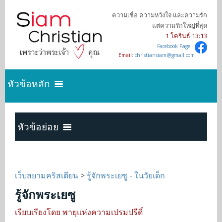
ความเชื่อ ความหวังใจ และความรัก
แต่ความรักใหญ่ที่สุด
1 โครินธ์ 13:13
Facebook Page
Email:
christiansiam@gmail.com
หัวข้อหลัก
ค้นหาความจริง
หัวข้อย่อย
เริ่มต้นการเป็นคริสเตียน
เป็นคริสเตียนได้ยังไง
เว็บสยามคริสเตียน
>
รู้จักพระเยซู - ในวัยเด็ก
บทความคริสเตียน
รู้จักพระเยซู
รู้จักพระเจ้า
เรียบเรียงโดย พายุแห่งความเปรมปรีดิ์
คำเทศนาออนไลน์