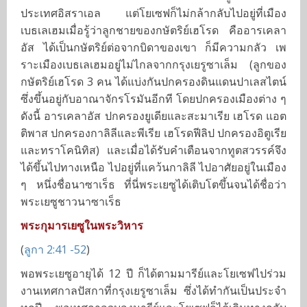
ประเทศอิสราเอล แต่โยเซฟก็ไม่กล้ากลับไปอยู่ที่เมือง
เบธเลเฮมเมื่อรู้ว่าลูกชายของกษัตริย์เฮโรด คืออารเคลา
อัส ได้เป็นกษัตริย์ต่อจากบิดาของเขา ก็มีความกลัว เพ
ราะเมืองเบธเลเฮมอยู่ไม่ไกลจากกรุงเยรูซาเล็ม (ลูกของ
กษัตริย์เฮโรด 3 คน ได้แบ่งกันปกครองดินแดนปาเลสไตน์
ซึ่งขึ้นอยู่กับอาณาจักรโรมันอีกที โดยปกครองเมืองต่าง ๆ
ดังนี้ อารเคลาอัส ปกครองยูเดียและสะมาเรีย เฮโรด แอต
ติพาส ปกครองกาลิลีและพีเรีย เฮโรดฟีลิป ปกครองอิตูเรีย
และทราโคนิทิส) และเมื่อได้รับคำเตือนจากทูตสวรรค์จึง
ได้ขึ้นไปทางเหนือ ไปอยู่ที่แคว้นกาลิลี ไปอาศัยอยู่ในเมือง
ๆ หนึ่งชื่อนาซาเร็ธ ที่นี่พระเยซูได้เติบโตขึ้นจนได้ชื่อว่า
พระเยซูชาวนาซาเร็ธ
พระกุมารเยซูในพระวิหาร
(
ลูกา 2:41 -52
)
พอพระเยซูอายุได้ 12 ปี ก็ได้ตามมารีย์และโยเซฟไปร่วม
งานเทศกาลปัสกาที่กรุงเยรูซาเล็ม ซึ่งได้ทำกันเป็นประจำ