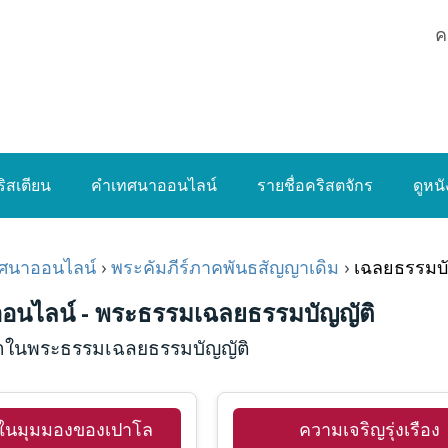
ค
ิสเตียน
คำเทศนาออนไลน์
รายชื่อคริสตจักร
ดูหน
ศนาออนไลน์
›
พระคัมภีร์ภาคพันธสัญญาเดิม
›
เฉลยธรรมบั
อนไลน์ - พระธรรมเฉลยธรรมบัญญัติ
ในพระธรรมเฉลยธรรมบัญญัติ
์ในมุมมองของเปาโล
ความเจริญรุ่งเรือง