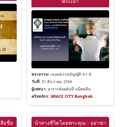
พระเจ้า
พระธรรม:
เฉลยธรรมบัญญัติ 4:1-8
วันที่:
31 ธันวาคม 2566
ผู้เทศนา:
อาจารย์จอห์นนี่ แม็คคลีน
k
คริสตจักร:
GRACE CITY Bangkok
ียชื่อ
นำทางชีวิตโดยพระคุณ - อย่าฆ่า