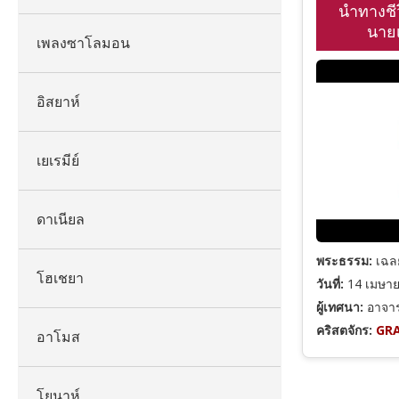
นำทางชี
นาย
เพลงซาโลมอน
อิสยาห์
เยเรมีย์
ดาเนียล
พระธรรม:
เฉลย
โฮเชยา
วันที่:
14 เมษา
ผู้เทศนา:
อาจารย
คริสตจักร:
GRA
อาโมส
โยนาห์