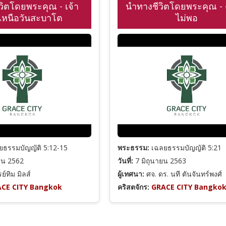
วิตโดยพระคุณ - เจ้า
นำทางชีวิตโดยพระคุณ -
เหนือวันสะบาโต
ไม่พอ
ธรรมบัญญัติ 5:12-15
พระธรรม:
เฉลยธรรมบัญญัติ 5:21
ยน 2562
วันที่:
7 มิถุนายน 2563
์ทิม มิลส์
ผู้เทศนา:
ศจ. ดร. นที ตันจันทร์พงศ์
CE CITY Bangkok
คริสตจักร:
GRACE CITY Bangko