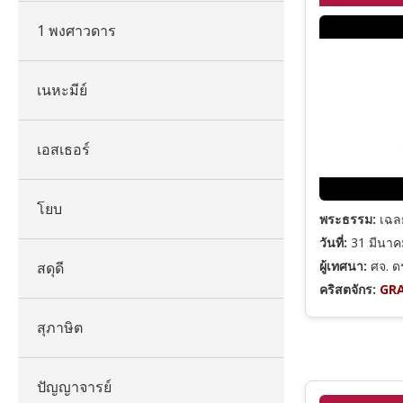
1 พงศาวดาร
เนหะมีย์
เอสเธอร์
โยบ
พระธรรม:
เฉลย
วันที่:
31 มีนาค
ผู้เทศนา:
ศจ. ดร
สดุดี
คริสตจักร:
GRA
สุภาษิต
ปัญญาจารย์