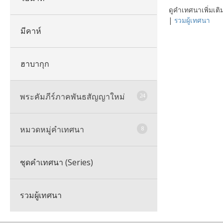
ดูคำเทศนาเพิ่มเติ
|
รวมผู้เทศนา
มีคาห์
ฮาบากุก
พระคัมภีร์ภาคพันธสัญญาใหม่
24
หมวดหมู่คำเทศนา
รวมพระคัมภีร์ภาคพันธสัญญาใหม่
8
ชุดคำเทศนา (Series)
มัทธิว
รวมหมวดหมู่คำเทศนาทั้งหมด
รวมผู้เทศนา
มาระโก
พระคุณและความรอด