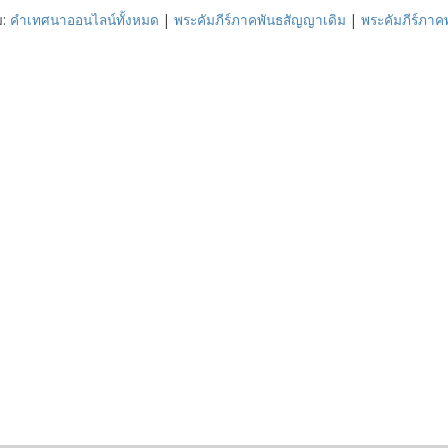
ม:
คำเทศนาออนไลน์ทั้งหมด
|
พระคัมภีร์ภาคพันธสัญญาเดิม
|
พระคัมภีร์ภา