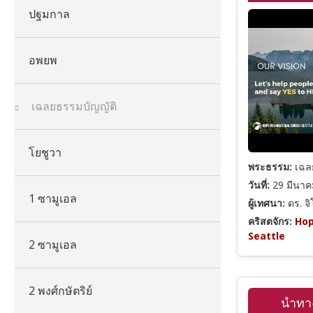
ปฐมกาล
อพยพ
เฉลยธรรมบัญญัติ
โยชูวา
พระธรรม:
เฉลย
วันที่:
29 มีนาค
1 ซามูเอล
ผู้เทศนา:
ดร. จ
คริสตจักร:
Hop
Seattle
2 ซามูเอล
2 พงศ์กษัตริย์
นำทา